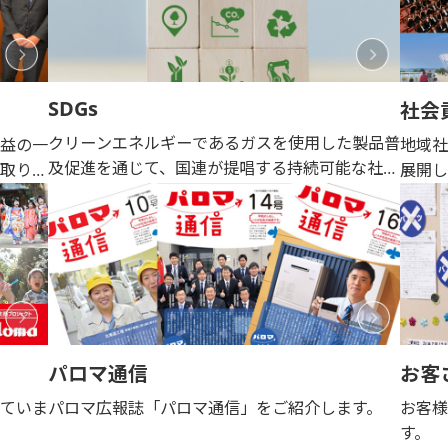
SDGs
社会
クリーンエネルギーであるガスを使用した製品普
益の一
地域
及促進を通じて、国連が提唱する持続可能な社会
取り組
展開し
の実現に貢献していきます。
パロマ通信
お客
ていま
パロマ広報誌「パロマ通信」をご紹介します。
お客
す。