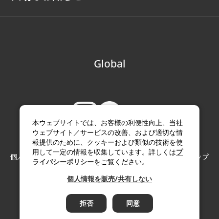
Global
本ウェブサイトでは、お客様の利便性向上、当社
ウェブサイト／サービスの改善、および適切な情
報提供のために、クッキーおよび類似の技術を使
用して一定の情報を収集しています。詳しくは
プ
個人情報の取り扱い
サイトのご利用にあたって
サイトマップ
ライバシーポリシー
をご覧ください。
Copyright (c) Paloma Co., LTD. All rights reserved.
個人情報を販売/共有しない
拒否
同意