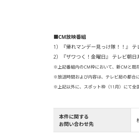
■CM放映番組
1）『帰れマンデー見っけ隊！！』 テレビ朝
2）『ザワつく！金曜日』 テレビ朝日系列 金
※上記番組内のCM枠において、新CMと既
※放送時間および内容は、テレビ局の都合
※上記以外に、スポット枠（11月）にて全
本件に関する
お問い合わせ先