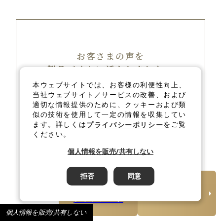
お客さまの声を
製品づくりに活かしました。
本ウェブサイトでは、お客様の利便性向上、
当社ウェブサイト／サービスの改善、および
適切な情報提供のために、クッキーおよび類
30代 / 女性
似の技術を使用して一定の情報を収集してい
ます。詳しくは
をご覧
プライバシーポリシー
ください。
水まわりの家事は時間もかかるし、手間も
多いです。家族で過ごす時間が増やせるよ
個人情報を販売/共有しない
うに、お皿洗いやお風呂掃除などが少しで
もラクになればいいのにと思います。
拒否
同意
カタログ
CM放映中
ダウンロード
40代 / 女性
個人情報を販売/共有しない