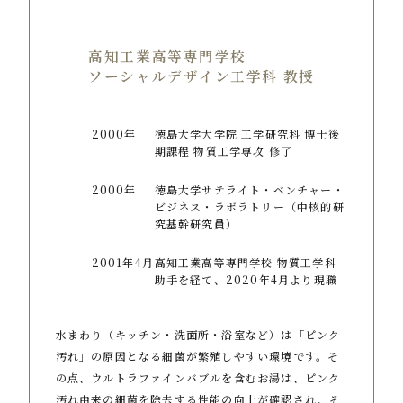
高知工業高等専門学校
ソーシャルデザイン工学科 教授
2000年
徳島大学大学院 工学研究科 博士後
期課程 物質工学専攻 修了
2000年
徳島大学サテライト・ベンチャー・
ビジネス・ラボラトリー（中核的研
究基幹研究員）
2001年4月
高知工業高等専門学校 物質工学科
助手を経て、2020年4月より現職
水まわり（キッチン・洗面所・浴室など）は「ピンク
汚れ」の原因となる細菌が繁殖しやすい環境です。そ
の点、ウルトラファインバブルを含むお湯は、ピンク
汚れ由来の細菌を除去する性能の向上が確認され、そ