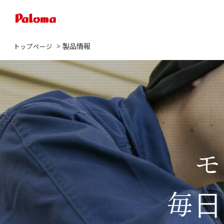
> 製品情報
トップページ
モ
毎⽇