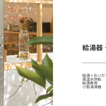
給湯器
給湯＋おいだ
高温水供給
給湯専用
小型湯沸器