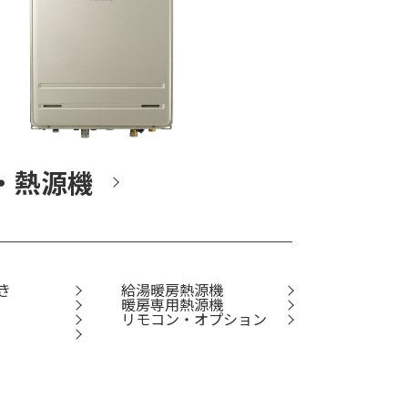
・熱源機
き
給湯暖房熱源機
暖房専用熱源機
リモコン・オプション