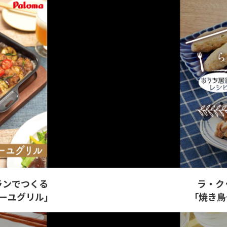
ランでつくる
ラ・ク
ーユグリル」
「焼き鳥