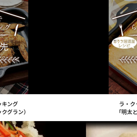
ッキング
ラ・ク
ックグラン）
「明太