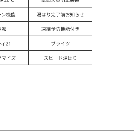
湯32℃
壁面火災防止装置
ーン機能
湯はり完了前お知らせ
運転
凍結予防機能付き
ィ21
ブライツ
タマイズ
スピード湯はり