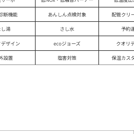
量サーボ
低NOx・低騒音バーナー
低温度出
診断機能
あんしん点検対象
配管クリ
たし湯
さし水
予約
ドデザイン
ecoジョーズ
クオリテ
外設置
塩害対策
保温カス